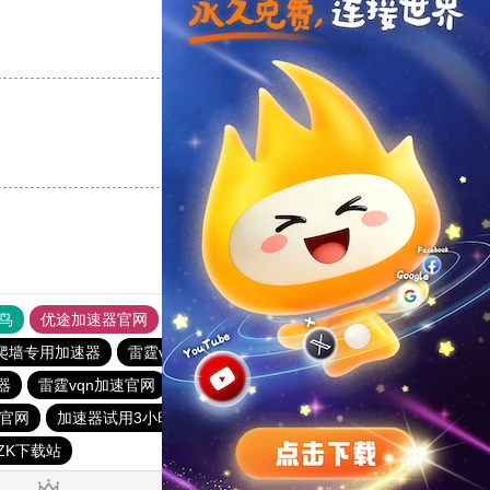
支持
[0]
反对
[0]
支持
[0]
反对
[0]
鸟
优途加速器官网
风驰加速器
旋风加速器
八戒看书
爬墙专用加速器
雷霆vp加速器
加速器试用30分钟
器
雷霆vqn加速官网
outline
极风加速器
官网
加速器试用3小时
免费vp试用一小时
快连pvn加速器
CZK下载站