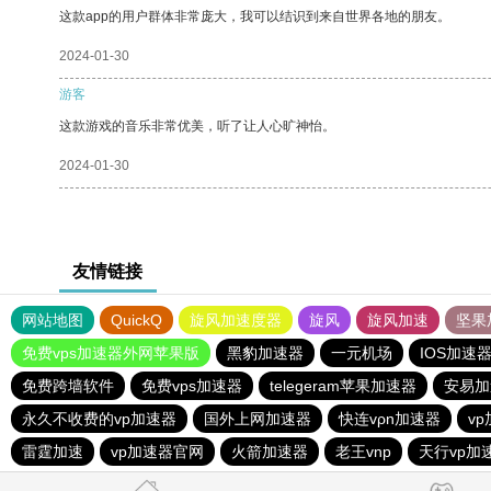
这款app的用户群体非常庞大，我可以结识到来自世界各地的朋友。
2024-01-30
游客
这款游戏的音乐非常优美，听了让人心旷神怡。
2024-01-30
友情链接
网站地图
QuickQ
旋风加速度器
旋风
旋风加速
坚果
免费vps加速器外网苹果版
黑豹加速器
一元机场
IOS加速
免费跨墙软件
免费vps加速器
telegeram苹果加速器
安易加
永久不收费的vp加速器
国外上网加速器
快连vρn加速器
v
雷霆加速
vp加速器官网
火箭加速器
老王vnp
天行vp加