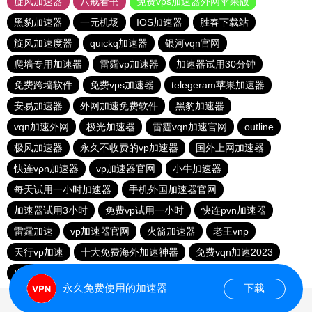
旋风加速器
八戒看书
免费vps加速器外网苹果版
黑豹加速器
一元机场
IOS加速器
胜春下载站
旋风加速度器
quickq加速器
银河vqn官网
爬墙专用加速器
雷霆vp加速器
加速器试用30分钟
免费跨墙软件
免费vps加速器
telegeram苹果加速器
安易加速器
外网加速免费软件
黑豹加速器
vqn加速外网
极光加速器
雷霆vqn加速官网
outline
极风加速器
永久不收费的vp加速器
国外上网加速器
快连vρn加速器
vp加速器官网
小牛加速器
每天试用一小时加速器
手机外国加速器官网
加速器试用3小时
免费vp试用一小时
快连pvn加速器
雷霆加速
vp加速器官网
火箭加速器
老王vnp
天行vp加速
十大免费海外加速神器
免费vqn加速2023
次玩下载站
9CZK下载站
永久免费使用的加速器
下载