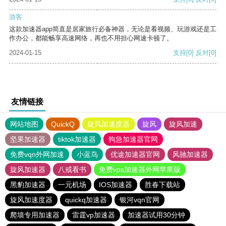
游客
这款加速器app简直是居家旅行必备神器，无论是看视频、玩游戏还是工
作办公，都能畅享高速网络，再也不用担心网速卡顿了。
2024-01-15
支持
[0]
反对
[0]
友情链接
网站地图
QuickQ
旋风加速度器
旋风
旋风加速
坚果加速器
tiktok加速器
狗急加速器官网
免费vqn外网加速
小蓝鸟
优途加速器官网
风驰加速器
旋风加速器
八戒看书
免费vps加速器外网苹果版
黑豹加速器
一元机场
IOS加速器
胜春下载站
旋风加速度器
quickq加速器
银河vqn官网
爬墙专用加速器
雷霆vp加速器
加速器试用30分钟