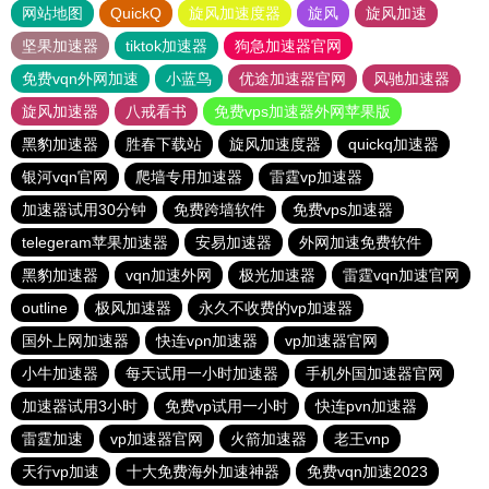
网站地图
QuickQ
旋风加速度器
旋风
旋风加速
坚果加速器
tiktok加速器
狗急加速器官网
免费vqn外网加速
小蓝鸟
优途加速器官网
风驰加速器
旋风加速器
八戒看书
免费vps加速器外网苹果版
黑豹加速器
胜春下载站
旋风加速度器
quickq加速器
银河vqn官网
爬墙专用加速器
雷霆vp加速器
加速器试用30分钟
免费跨墙软件
免费vps加速器
telegeram苹果加速器
安易加速器
外网加速免费软件
黑豹加速器
vqn加速外网
极光加速器
雷霆vqn加速官网
outline
极风加速器
永久不收费的vp加速器
国外上网加速器
快连vρn加速器
vp加速器官网
小牛加速器
每天试用一小时加速器
手机外国加速器官网
加速器试用3小时
免费vp试用一小时
快连pvn加速器
雷霆加速
vp加速器官网
火箭加速器
老王vnp
天行vp加速
十大免费海外加速神器
免费vqn加速2023