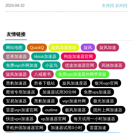
2024-04-10
支持
[0]
反对
[0]
友情链接
网站地图
QuickQ
旋风加速度器
旋风
旋风加速
坚果加速器
tiktok加速器
狗急加速器官网
免费vqn外网加速
小蓝鸟
优途加速器官网
风驰加速器
旋风加速器
八戒看书
免费vps加速器外网苹果版
黑豹加速器
胜春下载站
旋风加速度器
银河vqn官网
爬墙专用加速器
加速器试用30分钟
免费vps加速器
安易加速器
黑豹加速器
vqn加速外网
极光加速器
雷霆vqn加速官网
outline
极风加速器
国外上网加速器
快连vρn加速器
vp加速器官网
每天试用一小时加速器
手机外国加速器官网
加速器试用3小时
雷霆加速