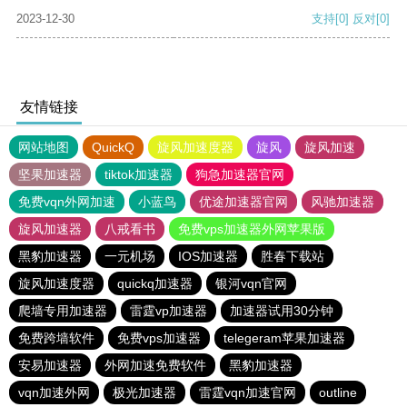
2023-12-30
支持
[0]
反对
[0]
友情链接
网站地图
QuickQ
旋风加速度器
旋风
旋风加速
坚果加速器
tiktok加速器
狗急加速器官网
免费vqn外网加速
小蓝鸟
优途加速器官网
风驰加速器
旋风加速器
八戒看书
免费vps加速器外网苹果版
黑豹加速器
一元机场
IOS加速器
胜春下载站
旋风加速度器
quickq加速器
银河vqn官网
爬墙专用加速器
雷霆vp加速器
加速器试用30分钟
免费跨墙软件
免费vps加速器
telegeram苹果加速器
安易加速器
外网加速免费软件
黑豹加速器
vqn加速外网
极光加速器
雷霆vqn加速官网
outline