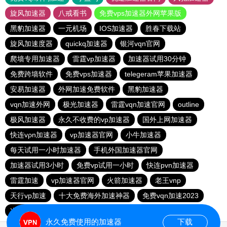
旋风加速器
八戒看书
免费vps加速器外网苹果版
黑豹加速器
一元机场
IOS加速器
胜春下载站
旋风加速度器
quickq加速器
银河vqn官网
爬墙专用加速器
雷霆vp加速器
加速器试用30分钟
免费跨墙软件
免费vps加速器
telegeram苹果加速器
安易加速器
外网加速免费软件
黑豹加速器
vqn加速外网
极光加速器
雷霆vqn加速官网
outline
极风加速器
永久不收费的vp加速器
国外上网加速器
快连vρn加速器
vp加速器官网
小牛加速器
每天试用一小时加速器
手机外国加速器官网
加速器试用3小时
免费vp试用一小时
快连pvn加速器
雷霆加速
vp加速器官网
火箭加速器
老王vnp
天行vp加速
十大免费海外加速神器
免费vqn加速2023
次玩下载站
9CZK下载站
永久免费使用的加速器
下载