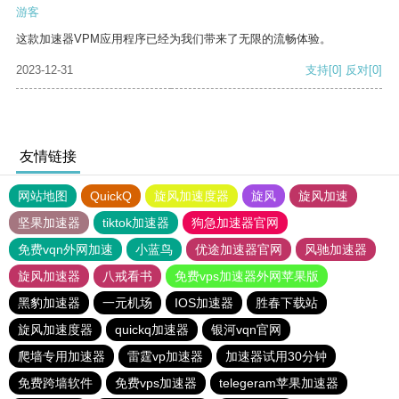
游客
这款加速器VPM应用程序已经为我们带来了无限的流畅体验。
2023-12-31
支持
[0]
反对
[0]
友情链接
网站地图
QuickQ
旋风加速度器
旋风
旋风加速
坚果加速器
tiktok加速器
狗急加速器官网
免费vqn外网加速
小蓝鸟
优途加速器官网
风驰加速器
旋风加速器
八戒看书
免费vps加速器外网苹果版
黑豹加速器
一元机场
IOS加速器
胜春下载站
旋风加速度器
quickq加速器
银河vqn官网
爬墙专用加速器
雷霆vp加速器
加速器试用30分钟
免费跨墙软件
免费vps加速器
telegeram苹果加速器