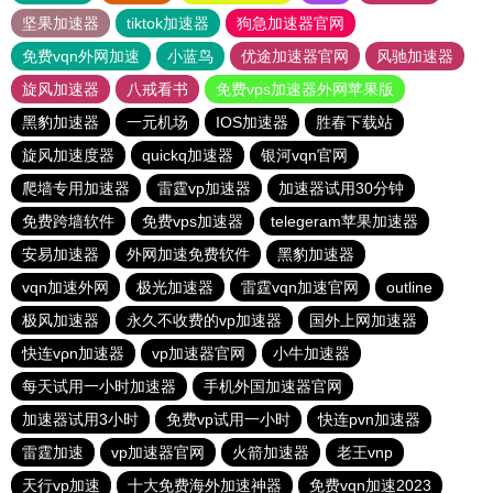
坚果加速器
tiktok加速器
狗急加速器官网
免费vqn外网加速
小蓝鸟
优途加速器官网
风驰加速器
旋风加速器
八戒看书
免费vps加速器外网苹果版
黑豹加速器
一元机场
IOS加速器
胜春下载站
旋风加速度器
quickq加速器
银河vqn官网
爬墙专用加速器
雷霆vp加速器
加速器试用30分钟
免费跨墙软件
免费vps加速器
telegeram苹果加速器
安易加速器
外网加速免费软件
黑豹加速器
vqn加速外网
极光加速器
雷霆vqn加速官网
outline
极风加速器
永久不收费的vp加速器
国外上网加速器
快连vρn加速器
vp加速器官网
小牛加速器
每天试用一小时加速器
手机外国加速器官网
加速器试用3小时
免费vp试用一小时
快连pvn加速器
雷霆加速
vp加速器官网
火箭加速器
老王vnp
天行vp加速
十大免费海外加速神器
免费vqn加速2023