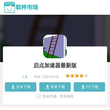
启点加速器最新版
工具
|
时间：2024-01-06
|
安卓下载
苹果下载
PC下载
安卓市场，安全绿色