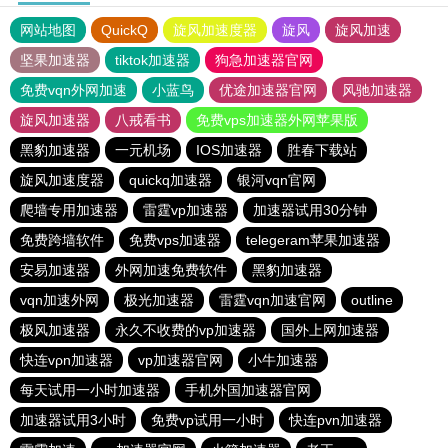
网站地图
QuickQ
旋风加速度器
旋风
旋风加速
坚果加速器
tiktok加速器
狗急加速器官网
免费vqn外网加速
小蓝鸟
优途加速器官网
风驰加速器
旋风加速器
八戒看书
免费vps加速器外网苹果版
黑豹加速器
一元机场
IOS加速器
胜春下载站
旋风加速度器
quickq加速器
银河vqn官网
爬墙专用加速器
雷霆vp加速器
加速器试用30分钟
免费跨墙软件
免费vps加速器
telegeram苹果加速器
安易加速器
外网加速免费软件
黑豹加速器
vqn加速外网
极光加速器
雷霆vqn加速官网
outline
极风加速器
永久不收费的vp加速器
国外上网加速器
快连vρn加速器
vp加速器官网
小牛加速器
每天试用一小时加速器
手机外国加速器官网
加速器试用3小时
免费vp试用一小时
快连pvn加速器