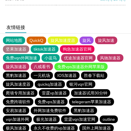
友情链接
网站地图
QuickQ
旋风加速度器
旋风
旋风加速
坚果加速器
tiktok加速器
狗急加速器官网
免费vqn外网加速
小蓝鸟
优途加速器官网
风驰加速器
旋风加速器
八戒看书
免费vps加速器外网苹果版
黑豹加速器
一元机场
IOS加速器
胜春下载站
旋风加速度器
quickq加速器
银河vqn官网
爬墙专用加速器
雷霆vp加速器
加速器试用30分钟
免费跨墙软件
免费vps加速器
telegeram苹果加速器
安易加速器
外网加速免费软件
黑豹加速器
vqn加速外网
极光加速器
雷霆vqn加速官网
outline
极风加速器
永久不收费的vp加速器
国外上网加速器