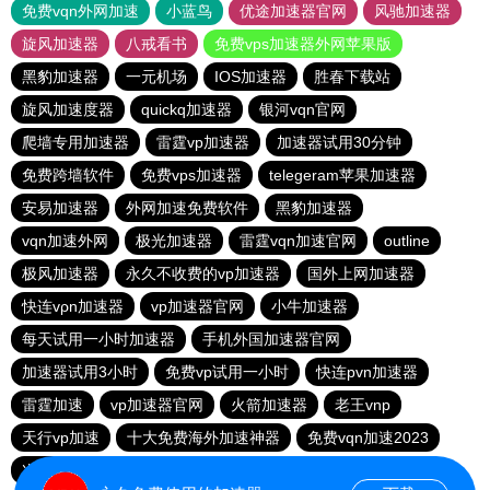
免费vqn外网加速
小蓝鸟
优途加速器官网
风驰加速器
旋风加速器
八戒看书
免费vps加速器外网苹果版
黑豹加速器
一元机场
IOS加速器
胜春下载站
旋风加速度器
quickq加速器
银河vqn官网
爬墙专用加速器
雷霆vp加速器
加速器试用30分钟
免费跨墙软件
免费vps加速器
telegeram苹果加速器
安易加速器
外网加速免费软件
黑豹加速器
vqn加速外网
极光加速器
雷霆vqn加速官网
outline
极风加速器
永久不收费的vp加速器
国外上网加速器
快连vρn加速器
vp加速器官网
小牛加速器
每天试用一小时加速器
手机外国加速器官网
加速器试用3小时
免费vp试用一小时
快连pvn加速器
雷霆加速
vp加速器官网
火箭加速器
老王vnp
天行vp加速
十大免费海外加速神器
免费vqn加速2023
次玩下载站
9CZK下载站